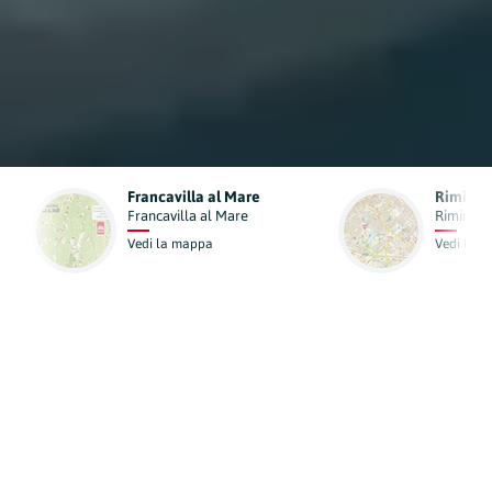
Rimini
Cantù
Rimini
Cantù
Vedi la mappa
Vedi la mappa
In primo piano
Aziende locali