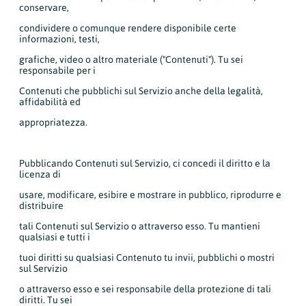
conservare,
condividere o comunque rendere disponibile certe
informazioni, testi,
grafiche, video o altro materiale ("Contenuti"). Tu sei
responsabile per i
Contenuti che pubblichi sul Servizio anche della legalità,
affidabilità ed
appropriatezza.
Pubblicando Contenuti sul Servizio, ci concedi il diritto e la
licenza di
usare, modificare, esibire e mostrare in pubblico, riprodurre e
distribuire
tali Contenuti sul Servizio o attraverso esso. Tu mantieni
qualsiasi e tutti i
tuoi diritti su qualsiasi Contenuto tu invii, pubblichi o mostri
sul Servizio
o attraverso esso e sei responsabile della protezione di tali
diritti. Tu sei