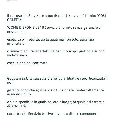
----------
Il tuo uso del Servizio è a tuo rischio. Il servizio è fornito "COSÌ
COM'È" e
"COME DISPONIBILE". Il Servizio è fornito senza garanzie di
nessun tipo,
esplicita o implicita, tra le quali ma non solo, garanzia
implicita di
commerciabilità, adattabilità per uno scopo particolare, non
violazione o
esecuzione del contratto.
Geoplan S.r.l., le sue sussidiarie, gli affiliati, e i suoi licenziatari
non
garantiscono che a) il Servizio funzionerà ininterrottamente,
in modo sicuro,
o sia disponibile in qualsiasi ora o luogo; b) qualsiasi errore o
difetto sarà
corretto; c) il Servizio è privo di virus o di altri componenti