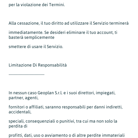
per la violazione dei Termini.
Alla cessazione, il tuo diritto ad utilizzare il Servizio terminerà
immediatamente. Se desideri eliminare il tuo account, ti
basterà semplicemente
smettere di usare il Servizio.
Limitazione Di Responsabilità
-----------------------------
In nessun caso Geoplan S.r.l. e i suoi direttori, impiegati,
partner, agenti,
fornitori o affiliati, saranno responsabili per danni indiretti,
accidentali,
speciali, consequenziali o punitivi, tra cui ma non solo la
perdita di
profitti, dati, uso o avviamento o di altre perdite immateriali