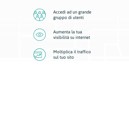
Accedi ad un grande
gruppo di utenti
Aumenta la tua
visibilità
su internet
Moltiplica il traffico
sul
tuo sito
Migliora la visibilità della tua attività con Geoplan.
Il nostro core business è costituito da due forme di comunicazione
d’eccellenza: cartacea e digitale. I progetti multimediali garantiscono ai
nostri inserzionisti una diffusione a 360° grazie a 4 canali di visibilità.
Affissioni, tascabili, web e mobile permettono ai nostri clienti di veicolare
il loro brand ad ogni tipologia di potenziale cliente.