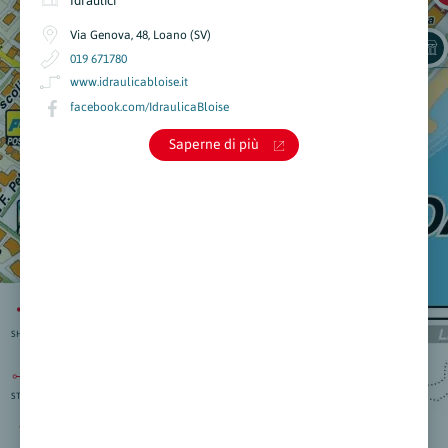
Idraulici
Via Genova, 48, Loano (SV)
019 671780
www.idraulicabloise.it
facebook.com/IdraulicaBloise
Saperne di più
SHARE
STRAD.
isti
:
nti