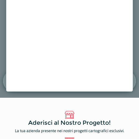
EUROPEAN DECOR EDIL
PULI
ci
Edilizia
Impre
 sulla mappa
Mostra sulla mappa
Most
Aderisci al Nostro Progetto!
La tua azienda presente nei nostri progetti cartografici esclusivi.