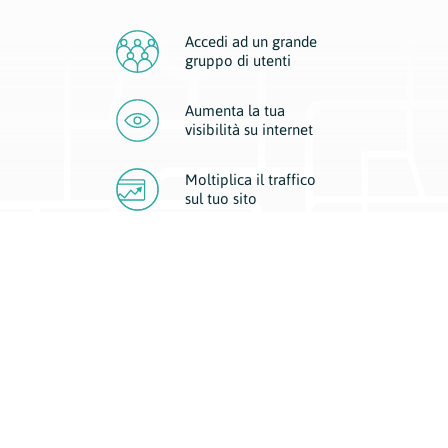
Accedi ad un grande
gruppo di utenti
Aumenta la tua
visibilità
su internet
Moltiplica il traffico
sul
tuo sito
Migliora la visibilità della tua attività con Geoplan.
Il nostro core business è costituito da due forme di comunicazione
d’eccellenza: cartacea e digitale. I progetti multimediali garantiscono ai
nostri inserzionisti una diffusione a 360° grazie a 4 canali di visibilità.
Affissioni, tascabili, web e mobile permettono ai nostri clienti di veicolare
il loro brand ad ogni tipologia di potenziale cliente.