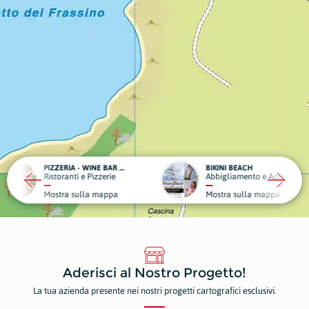
PIZZERIA - WINE BAR BELLA VITA
BIKINI BEACH
 e Pizzerie
Abbigliamento e Accessori
B
ulla mappa
Mostra sulla mappa
M
Aderisci al Nostro Progetto!
La tua azienda presente nei nostri progetti cartografici esclusivi.