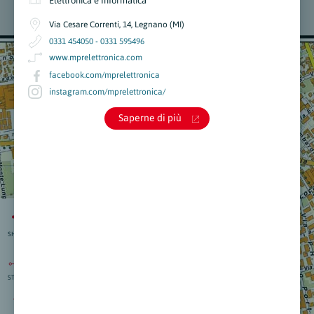
Elettronica e Informatica
Via Cesare Correnti, 14, Legnano (MI)
0331 454050 - 0331 595496
www.mprelettronica.com
facebook.com/mprelettronica
instagram.com/mprelettronica/
Saperne di più
SHARE
STRAD.
isti
:
nti