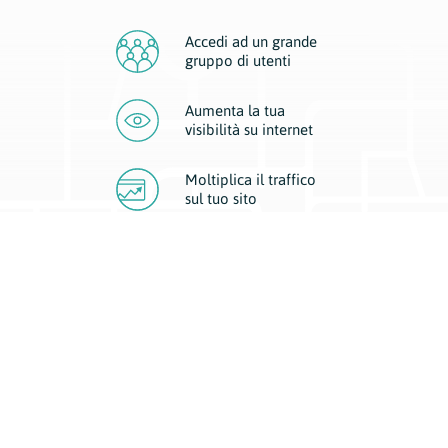
Accedi ad un grande
gruppo di utenti
Aumenta la tua
visibilità
su internet
Moltiplica il traffico
sul
tuo sito
Migliora la visibilità della tua attività con Geoplan.
Il nostro core business è costituito da due forme di comunicazione
d’eccellenza: cartacea e digitale. I progetti multimediali garantiscono ai
nostri inserzionisti una diffusione a 360° grazie a 4 canali di visibilità.
Affissioni, tascabili, web e mobile permettono ai nostri clienti di veicolare
il loro brand ad ogni tipologia di potenziale cliente.