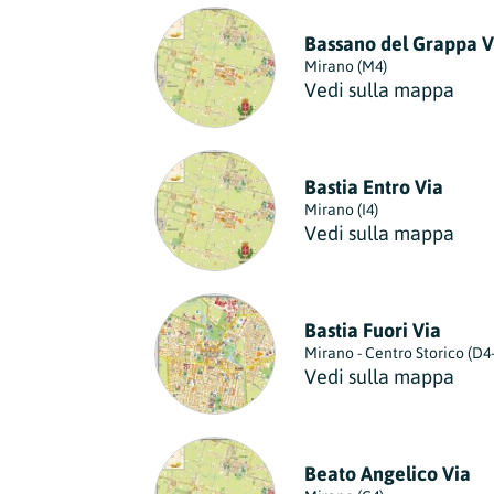
Regione
Bassano del Grappa V
Sicilia
Mirano (M4)
Regione
Vedi sulla mappa
Toscana
Regione
Trentino-Alto Adige
Bastia Entro Via
Regione
Mirano (I4)
Vedi sulla mappa
Umbria
Regione
Valle d'Aosta
Bastia Fuori Via
Regione
Mirano - Centro Storico (D4
Vedi sulla mappa
Veneto
Regione
Beato Angelico Via