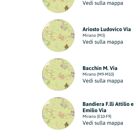
Vedi sulla mappa
Lazio
Regione
Liguria
Regione
Ariosto Ludovico Via
Mirano (M3)
Lombardia
Vedi sulla mappa
Regione
Marche
Regione
Bacchin M. Via
Mirano (M9-M10)
Molise
Vedi sulla mappa
Regione
Piemonte
Regione
Bandiera F.lli Attilio 
Emilio Via
Puglia
Mirano (E10-F9)
Regione
Vedi sulla mappa
Sardegna