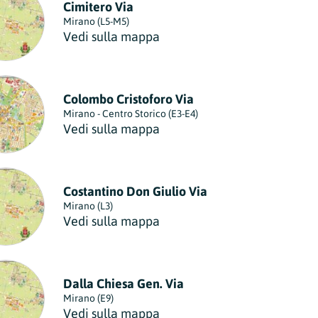
Cimitero Via
Torre del Greco
Paderno Dugnano
Mirano (L5-M5)
Comune
Comune
nella provincia di Napoli
nella provincia di Milano
Vedi sulla mappa
Villaricca
Parabiago
Comune
Comune
nella provincia di Napoli
nella provincia di Milano
Colombo Cristoforo Via
Volla
Paullo
Mirano - Centro Storico (E3-E4)
Comune
Comune
nella provincia di Napoli
nella provincia di Milano
Vedi sulla mappa
Pero
Comune
nella provincia di Milano
Peschiera Borromeo
Costantino Don Giulio Via
Comune
nella provincia di Milano
Mirano (L3)
Vedi sulla mappa
Pioltello
Comune
nella provincia di Milano
Rescaldina
Dalla Chiesa Gen. Via
Comune
nella provincia di Milano
Mirano (E9)
Vedi sulla mappa