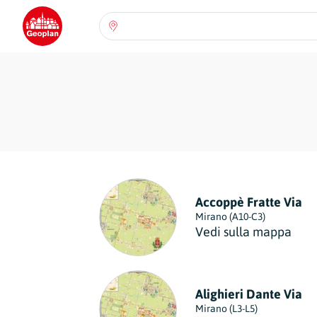
Seleziona una regione:
Abruzzo
Regione
Basilicata
Regione
Calabria
Regione
Campania
Accoppè Fratte Via
Regione
Mirano (A10-C3)
Vedi sulla mappa
Emilia Romagna
Regione
Friuli-Venezia Giulia
Alighieri Dante Via
Regione
Mirano (L3-L5)