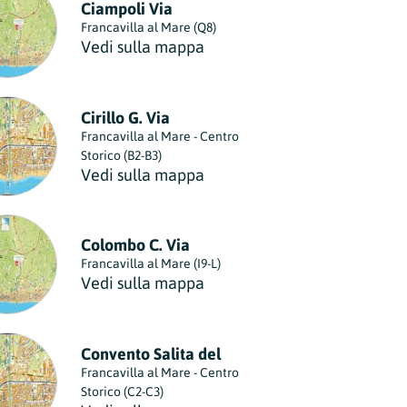
Ciampoli Via
Torre del Greco
Paderno Dugnano
Francavilla al Mare (Q8)
Comune
Comune
nella provincia di Napoli
nella provincia di Milano
Vedi sulla mappa
Villaricca
Parabiago
Comune
Comune
nella provincia di Napoli
nella provincia di Milano
Cirillo G. Via
Volla
Paullo
Francavilla al Mare - Centro
Comune
Comune
nella provincia di Napoli
nella provincia di Milano
Storico (B2-B3)
Vedi sulla mappa
Pero
Comune
nella provincia di Milano
Peschiera Borromeo
Colombo C. Via
Comune
nella provincia di Milano
Francavilla al Mare (I9-L)
Vedi sulla mappa
Pioltello
Comune
nella provincia di Milano
Rescaldina
Convento Salita del
Comune
nella provincia di Milano
Francavilla al Mare - Centro
Storico (C2-C3)