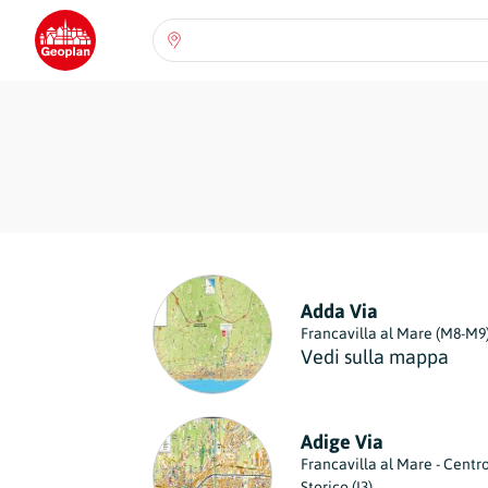
Seleziona una regione:
Abruzzo
Regione
Basilicata
Regione
Calabria
Regione
Campania
Adda Via
Regione
Francavilla al Mare (M8-M9
Vedi sulla mappa
Emilia Romagna
Regione
Friuli-Venezia Giulia
Adige Via
Regione
Francavilla al Mare - Centr
Storico (I3)