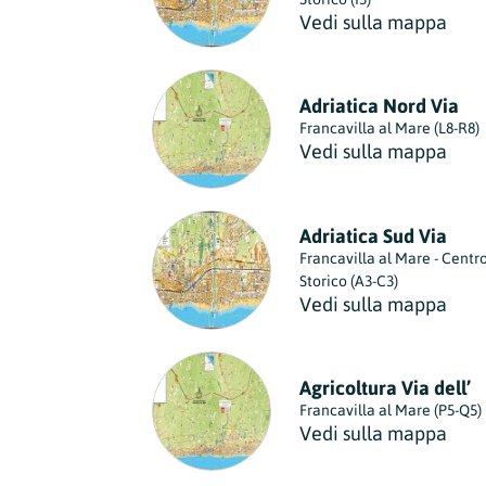
Lazio
Vedi sulla mappa
Regione
Liguria
Regione
Adriatica Nord Via
Francavilla al Mare (L8-R8)
Lombardia
Vedi sulla mappa
Regione
Marche
Regione
Adriatica Sud Via
Francavilla al Mare - Centr
Molise
Storico (A3-C3)
Regione
Vedi sulla mappa
Piemonte
Regione
Agricoltura Via dell’
Puglia
Francavilla al Mare (P5-Q5)
Regione
Vedi sulla mappa
Sardegna