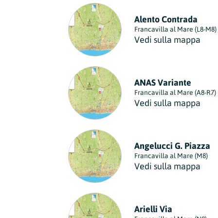
Regione
Alento Contrada
Sicilia
Francavilla al Mare (L8-M8)
Regione
Vedi sulla mappa
Toscana
Regione
Trentino-Alto Adige
ANAS Variante
Regione
Francavilla al Mare (A8-R7)
Vedi sulla mappa
Umbria
Regione
Valle d'Aosta
Angelucci G. Piazza
Regione
Francavilla al Mare (M8)
Vedi sulla mappa
Veneto
Regione
Arielli Via