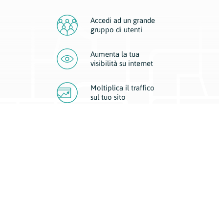
Accedi ad un grande
gruppo di utenti
Aumenta la tua
visibilità
su internet
Moltiplica il traffico
sul
tuo sito
Migliora la visibilità della tua attività con Geoplan.
Il nostro core business è costituito da due forme di comunicazione
d’eccellenza: cartacea e digitale. I progetti multimediali garantiscono ai
nostri inserzionisti una diffusione a 360° grazie a 4 canali di visibilità.
Affissioni, tascabili, web e mobile permettono ai nostri clienti di veicolare
il loro brand ad ogni tipologia di potenziale cliente.