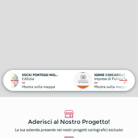
KOCIU PONTEGGI NOLEGGIO
IGIENE COSCARELLA
TAND
Imprese di Pulizia
Piante
 sulla mappa
Mostra sulla mappa
Mostr
Aderisci al Nostro Progetto!
La tua azienda presente nei nostri progetti cartografici esclusivi.