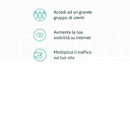
Accedi ad un grande
gruppo di utenti
Aumenta la tua
visibilità
su internet
Moltiplica il traffico
sul
tuo sito
Migliora la visibilità della tua attività con Geoplan.
Il nostro core business è costituito da due forme di comunicazione
d’eccellenza: cartacea e digitale. I progetti multimediali garantiscono ai
nostri inserzionisti una diffusione a 360° grazie a 4 canali di visibilità.
Affissioni, tascabili, web e mobile permettono ai nostri clienti di veicolare
il loro brand ad ogni tipologia di potenziale cliente.