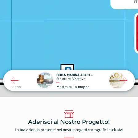
PERLA MARINA APARTMENTS
ROXI RISTORANTE & PIZZERIA
trutture Ricettive
Ristoranti e Pizzerie
ostra sulla mappa
Mostra sulla mappa
Aderisci al Nostro Progetto!
La tua azienda presente nei nostri progetti cartografici esclusivi.