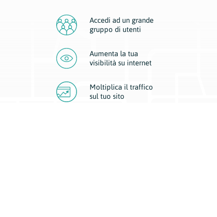
Accedi ad un grande
gruppo di utenti
Aumenta la tua
visibilità
su internet
Moltiplica il traffico
sul
tuo sito
Migliora la visibilità della tua attività con Geoplan.
Il nostro core business è costituito da due forme di comunicazione
d’eccellenza: cartacea e digitale. I progetti multimediali garantiscono ai
nostri inserzionisti una diffusione a 360° grazie a 4 canali di visibilità.
Affissioni, tascabili, web e mobile permettono ai nostri clienti di veicolare
il loro brand ad ogni tipologia di potenziale cliente.