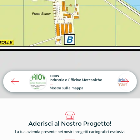
IOV
SIDER FERRARI
dustrie e Officine Meccaniche
Industrie e Officine Meccaniche
stra sulla mappa
Mostra sulla mappa
Aderisci al Nostro Progetto!
La tua azienda presente nei nostri progetti cartografici esclusivi.