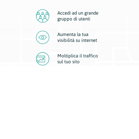
Accedi ad un grande
gruppo di utenti
Aumenta la tua
visibilità
su internet
Moltiplica il traffico
sul
tuo sito
Migliora la visibilità della tua attività con Geoplan.
Il nostro core business è costituito da due forme di comunicazione
d’eccellenza: cartacea e digitale. I progetti multimediali garantiscono ai
nostri inserzionisti una diffusione a 360° grazie a 4 canali di visibilità.
Affissioni, tascabili, web e mobile permettono ai nostri clienti di veicolare
il loro brand ad ogni tipologia di potenziale cliente.