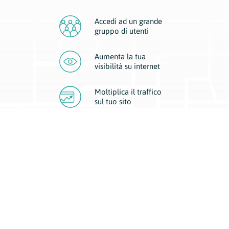
Accedi ad un grande
gruppo di utenti
Aumenta la tua
visibilità
su internet
Moltiplica il traffico
sul
tuo sito
Migliora la visibilità della tua attività con Geoplan.
Il nostro core business è costituito da due forme di comunicazione
d’eccellenza: cartacea e digitale. I progetti multimediali garantiscono ai
nostri inserzionisti una diffusione a 360° grazie a 4 canali di visibilità.
Affissioni, tascabili, web e mobile permettono ai nostri clienti di veicolare
il loro brand ad ogni tipologia di potenziale cliente.