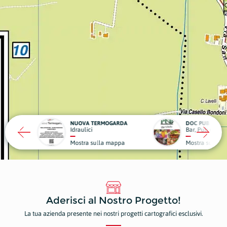
A TERMOGARDA
DOC PUB
HATS
lici
Bar, Pub e Caffè
Abbi
ra sulla mappa
Mostra sulla mappa
Most
Aderisci al Nostro Progetto!
La tua azienda presente nei nostri progetti cartografici esclusivi.