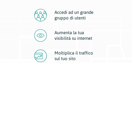
Accedi ad un grande
gruppo di utenti
Aumenta la tua
visibilità
su internet
Moltiplica il traffico
sul
tuo sito
Migliora la visibilità della tua attività con Geoplan.
Il nostro core business è costituito da due forme di comunicazione
d’eccellenza: cartacea e digitale. I progetti multimediali garantiscono ai
nostri inserzionisti una diffusione a 360° grazie a 4 canali di visibilità.
Affissioni, tascabili, web e mobile permettono ai nostri clienti di veicolare
il loro brand ad ogni tipologia di potenziale cliente.