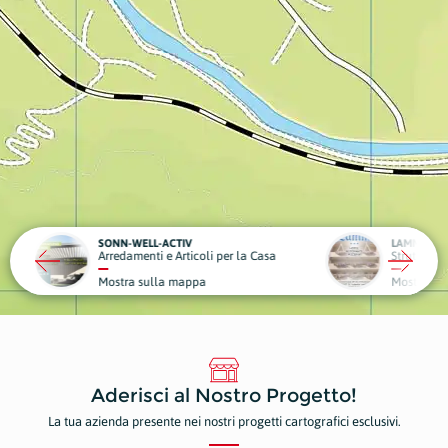
LAMM HOTEL - RISTORANTE - PIZZERIA
oli per la Casa
Strutture Ricettive
Edil
pa
Mostra sulla mappa
Mos
Aderisci al Nostro Progetto!
La tua azienda presente nei nostri progetti cartografici esclusivi.