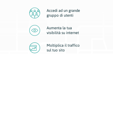
Accedi ad un grande
gruppo di utenti
Aumenta la tua
visibilità
su internet
Moltiplica il traffico
sul
tuo sito
Migliora la visibilità della tua attività con Geoplan.
Il nostro core business è costituito da due forme di comunicazione
d’eccellenza: cartacea e digitale. I progetti multimediali garantiscono ai
nostri inserzionisti una diffusione a 360° grazie a 4 canali di visibilità.
Affissioni, tascabili, web e mobile permettono ai nostri clienti di veicolare
il loro brand ad ogni tipologia di potenziale cliente.