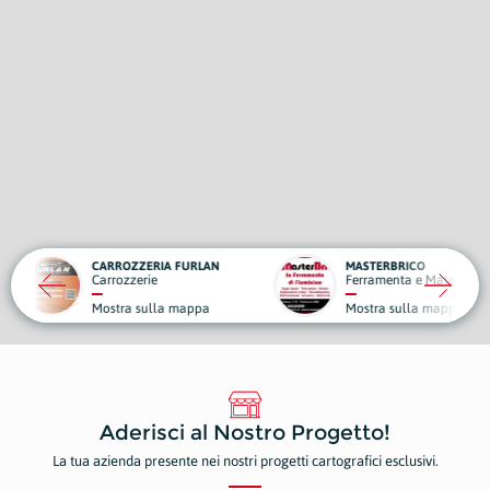
RIA FURLAN
MASTERBRICO
ie
Ferramenta e Materiale Edile
lla mappa
Mostra sulla mappa
Aderisci al Nostro Progetto!
La tua azienda presente nei nostri progetti cartografici esclusivi.