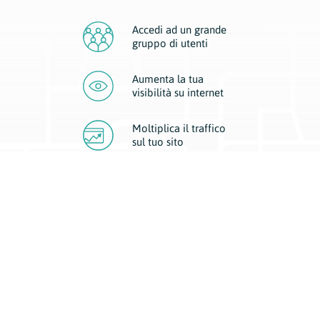
Accedi ad un grande
gruppo di utenti
Aumenta la tua
visibilità
su internet
Moltiplica il traffico
sul
tuo sito
Migliora la visibilità della tua attività con Geoplan.
Il nostro core business è costituito da due forme di comunicazione
d’eccellenza: cartacea e digitale. I progetti multimediali garantiscono ai
nostri inserzionisti una diffusione a 360° grazie a 4 canali di visibilità.
Affissioni, tascabili, web e mobile permettono ai nostri clienti di veicolare
il loro brand ad ogni tipologia di potenziale cliente.