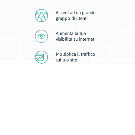
Accedi ad un grande
gruppo di utenti
Aumenta la tua
visibilità
su internet
Moltiplica il traffico
sul
tuo sito
Migliora la visibilità della tua attività con Geoplan.
Il nostro core business è costituito da due forme di comunicazione
d’eccellenza: cartacea e digitale. I progetti multimediali garantiscono ai
nostri inserzionisti una diffusione a 360° grazie a 4 canali di visibilità.
Affissioni, tascabili, web e mobile permettono ai nostri clienti di veicolare
il loro brand ad ogni tipologia di potenziale cliente.