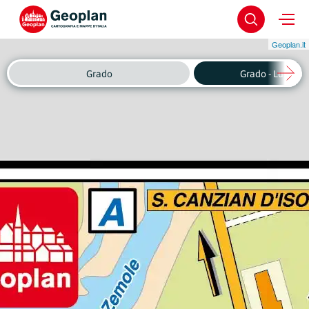
Geoplan.it
Grado
Grado - Luseo (R