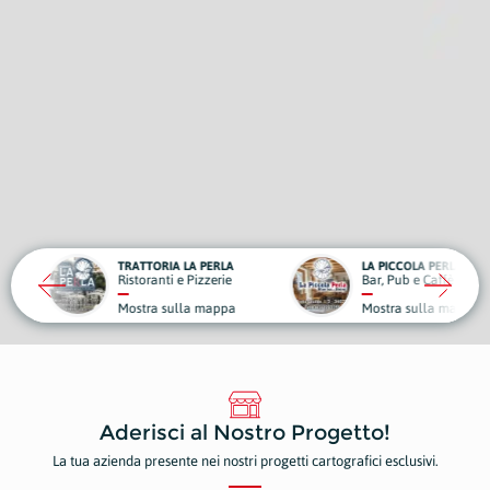
TTORIA LA PERLA
LA PICCOLA PERLA WINE BAR - BISTROT
W
oranti e Pizzerie
Bar, Pub e Caffè
En
tra sulla mappa
Mostra sulla mappa
M
Aderisci al Nostro Progetto!
La tua azienda presente nei nostri progetti cartografici esclusivi.