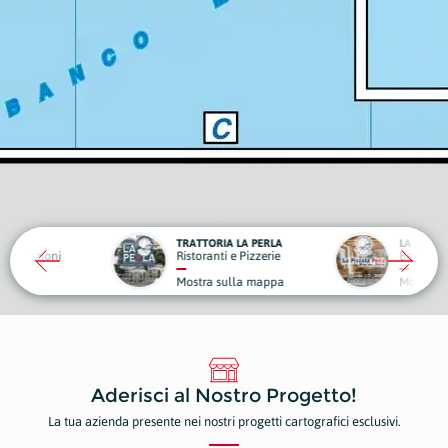
ATTORIA LA PERLA
LA PICCOLA PERLA WINE BAR - BISTROT
toranti e Pizzerie
Bar, Pub e Caffè
E
stra sulla mappa
Mostra sulla mappa
Aderisci al Nostro Progetto!
La tua azienda presente nei nostri progetti cartografici esclusivi.