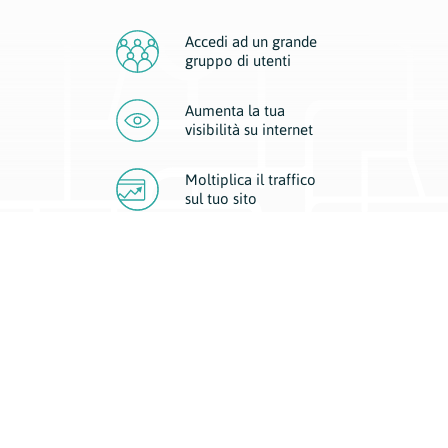
Accedi ad un grande
gruppo di utenti
Aumenta la tua
visibilità
su internet
Moltiplica il traffico
sul
tuo sito
Migliora la visibilità della tua attività con Geoplan.
Il nostro core business è costituito da due forme di comunicazione
d’eccellenza: cartacea e digitale. I progetti multimediali garantiscono ai
nostri inserzionisti una diffusione a 360° grazie a 4 canali di visibilità.
Affissioni, tascabili, web e mobile permettono ai nostri clienti di veicolare
il loro brand ad ogni tipologia di potenziale cliente.