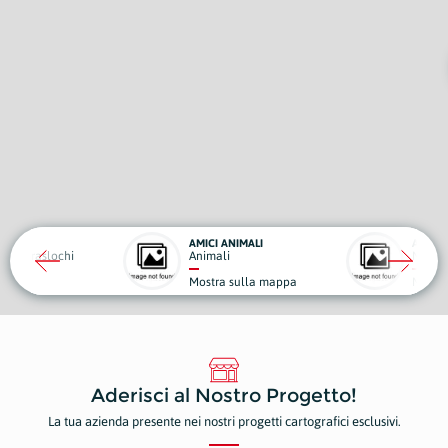
AMICI ANIMALI
 e Traslochi
Animali
Noleggio,
a
Mostra sulla mappa
Mostra s
Aderisci al Nostro Progetto!
La tua azienda presente nei nostri progetti cartografici esclusivi.