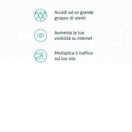
Accedi ad un grande
gruppo di utenti
Aumenta la tua
visibilità
su internet
Moltiplica il traffico
sul
tuo sito
Migliora la visibilità della tua attività con Geoplan.
Il nostro core business è costituito da due forme di comunicazione
d’eccellenza: cartacea e digitale. I progetti multimediali garantiscono ai
nostri inserzionisti una diffusione a 360° grazie a 4 canali di visibilità.
Affissioni, tascabili, web e mobile permettono ai nostri clienti di veicolare
il loro brand ad ogni tipologia di potenziale cliente.