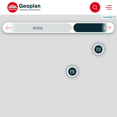
Geoplan.it
Ischia
Riq.B