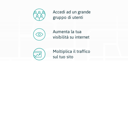
Accedi ad un grande
gruppo di utenti
Aumenta la tua
visibilità
su internet
Moltiplica il traffico
sul
tuo sito
Migliora la visibilità della tua attività con Geoplan.
Il nostro core business è costituito da due forme di comunicazione
d’eccellenza: cartacea e digitale. I progetti multimediali garantiscono ai
nostri inserzionisti una diffusione a 360° grazie a 4 canali di visibilità.
Affissioni, tascabili, web e mobile permettono ai nostri clienti di veicolare
il loro brand ad ogni tipologia di potenziale cliente.