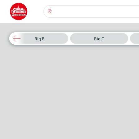
Seleziona una regione:
Abruzzo
Regione
Riq.B
Riq.C
Basilicata
Regione
Calabria
Regione
Campania
Regione
Emilia Romagna
Regione
Friuli-Venezia Giulia
Regione